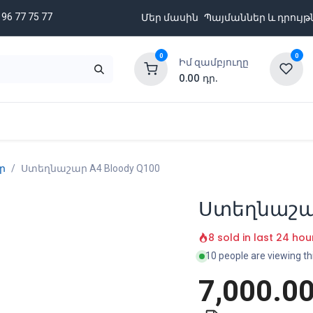
 96 77 75 77
Մեր մասին
Պայմաններ և դրույթ
0
0
Իմ զամբյուղը
0.00
դր.
նքացանկ
Բրենդներ
Ապառիկի պայմաններ
ր
Ստեղնաշար A4 Bloody Q100
Ստեղնաշար
8 sold in last 24 hou
10 people are viewing th
7,000.0