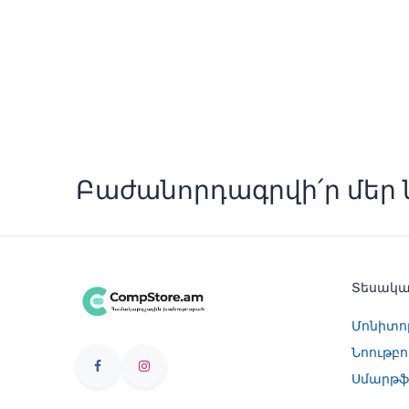
Բաժանորդագրվի՛ր մեր ն
Տեսակ
Մոնիտո
Նոութբո
Սմարթֆ