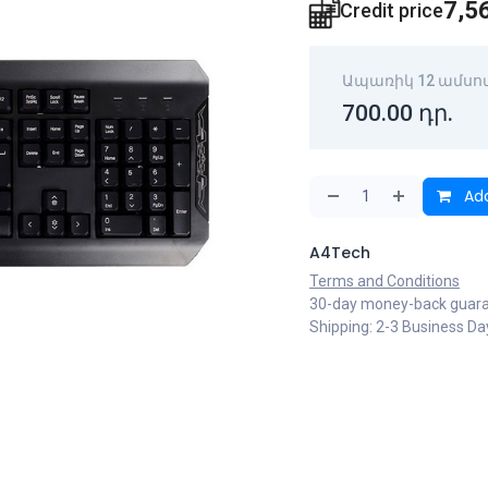
7,5
Credit price
Ապառիկ 12 ամսո
700.00
դր.
Add
A4Tech
Terms and Conditions
30-day money-back guar
Shipping: 2-3 Business Da