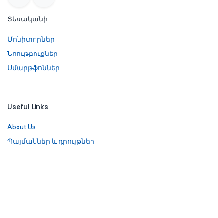
Տեսականի
Մոնիտորներ
Նոութբուքներ
Սմարթֆոններ
Useful Links
About Us
Պայմաններ և դրույթներ