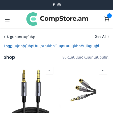
Skip to Content
0
Աքսեսուարներ
See All
Լիցքավորիչներ
Մալուխներ
Պայուսակներ
Ցանցային
Shop
80 գտնված ապրանքներ.