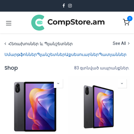
Skip to Content
0
Հեռախոսներ և Պլանշետներ
See All
Սմարթֆոններ
Պլանշետներ
Աքսեսուարներ
Պատյաններ
Shop
83 գտնված ապրանքներ.