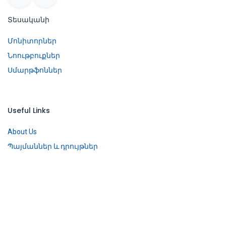
Տեսականի
Մոնիտորներ
Նոութբուքներ
Սմարթֆոններ
Useful Links
About Us
Պայմաններ և դրույթներ