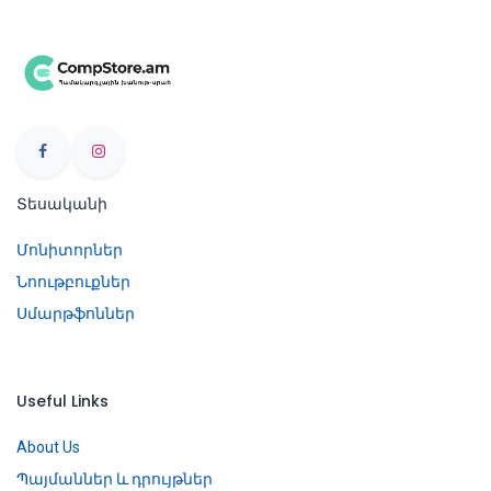
Տեսականի
Մոնիտորներ
Նոութբուքներ
Սմարթֆոններ
Useful Links
About Us
Պայմաններ և դրույթներ