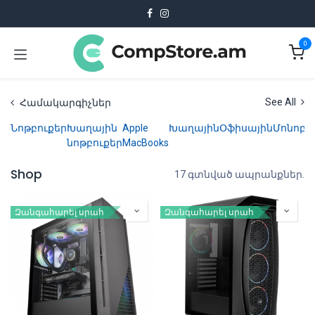
Skip to Content
0
Համակարգիչներ
See All
Նոթբուքեր
Խաղային
Apple
Խաղային
Օֆիսային
Մոնոբլ
նոթբուքեր
MacBooks
Shop
17 գտնված ապրանքներ.
Զանգահարել սրահ
Զանգահարել սրահ