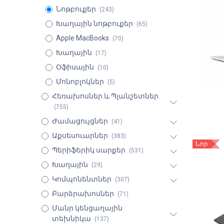
Նոթբուքեր
(243)
Խաղային նոթբուքեր
(65)
Apple MacBooks
(70)
Խաղային
(17)
Օֆիսային
(10)
Մոնոբլոկներ
(5)
Հեռախոսներ և Պլանշետներ
(755)
Ժամացույցներ
(41)
Աքսեսուարներ
(383)
Նոր
Պերիֆերիկ սարքեր
(531)
Խաղային
(29)
Կոմպոնենտներ
(307)
Բարձրախոսներ
(71)
Մանր կենցաղային
տեխնիկա
(137)