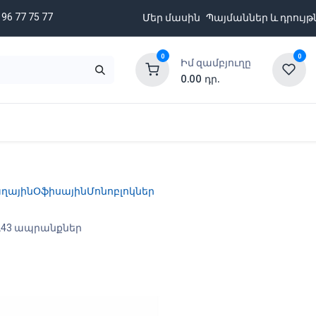
 96 77 75 77
Մեր մասին
Պայմաններ և դրույթ
0
0
Իմ զամբյուղը
0.00
դր.
նքացանկ
Բրենդներ
Ապառիկի պայմաններ
ղային
Օֆիսային
Մոնոբլոկներ
243 ապրանքներ