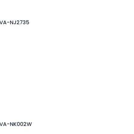
4VA-NJ2735
4VA-NK002W