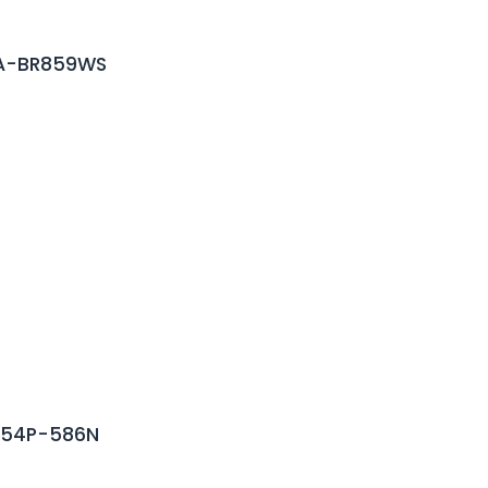
KA-BR859WS
6-54P-586N