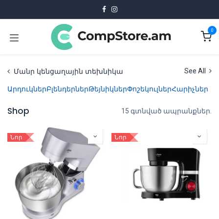
Skip to Content
0
Մանր կենցաղային տեխնիկա
See All
Արդուկներ
Բլենդերներ
Թեյնիկներ
Փոշեկուլներ
Հարիչներ
Shop
15 գտնված ապրանքներ.
Նոր
Նոր