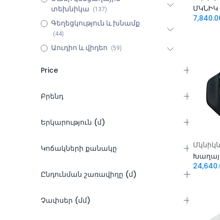
տեխնիկա
(137)
7,840.0
Գեղեցկություն և խնամք
(44)
Աուդիո և վիդեո
(59)
Price
Բրենդ
-
HP
Երկարություն (մ)
Samsung
Ֆիլտրել
MSI
3
Ավել
Մկնիկ
Կոճակների քանակը
Apple
1
Dell
2
24,640.
6
Ընդունման շառավիղը (մ)
Acer
1․5
2
Asus
10
3
10
Չափսեր (մմ)
Dahua
15
4
5
Lenovo
20
5
5-10
3.27x0.47x4.09