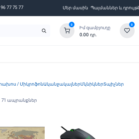
 96 77 75 77
Մեր մասին
Պայմաններ և դրույթ
0
0
Իմ զամբյուղը
0.00
դր.
նքացանկ
Բրենդներ
Ապառիկի պայմաններ
րախոս / Միկրոֆոն
Ականջակալներ
Մկնիկներ
Տպիչներ
- 71 ապրանքներ