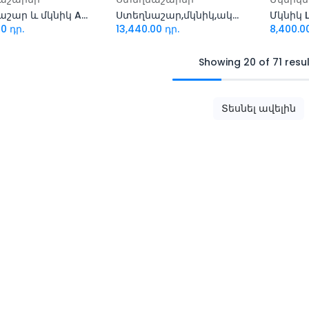
Ստեղնաշար և մկնիկ A4Tech Fstyler F G1600C Air
Ստեղնաշար,մկնիկ,ականջակալ Fury NFU-1676 կոմբո
00
դր.
13,440.00
դր.
8,400.0
Showing 20 of 71 resu
Տեսնել ավելին