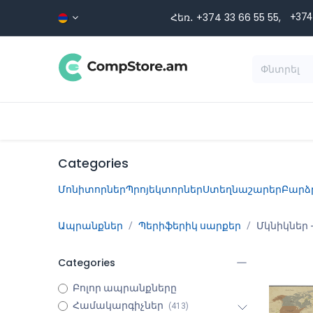
Skip to Content
Հեռ․ +374 33 66 55 ​​55,
+374
Տեսականի
Գլխավոր
Ապրա
Categories
Մոնիտորներ
Պրոյեկտորներ
Ստեղնաշարեր
Բարձ
Ապրանքներ
Պերիֆերիկ սարքեր
Մկնիկներ
Categories
Բոլոր ապրանքները
Համակարգիչներ
(413)