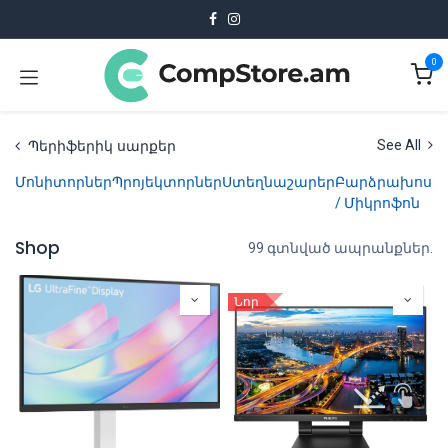
Skip to Content
0
Պերիֆերիկ սարքեր
See All
Մոնիտորներ
Պրոյեկտորներ
Ստեղնաշարեր
Բարձրախոս
Ա
/ Միկրոֆոն
Shop
99 գտնված ապրանքներ.
Նոր