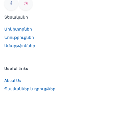
Տեսականի
Մոնիտորներ
Նոութբուքներ
Սմարթֆոններ
Useful Links
About Us
Պայմաններ և դրույթներ