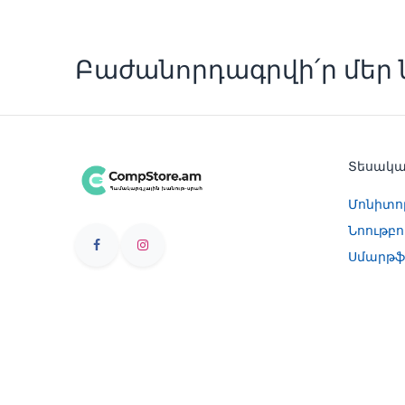
Բաժանորդագրվի՛ր մեր ն
Տեսակ
Մոնիտո
Նոութբո
Սմարթֆ