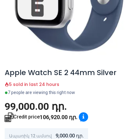
Apple Watch SE 2 44mm Silver
5 sold in last 24 hours
7 people are viewing this right now
99,000.00
դր.
106,920.00
դր.
Credit price
9,000.00
դր.
Ապառիկ 12 ամսով