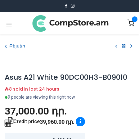
Skip to Content
0
Քեյսեր
Asus A21 White 90DC00H3-B09010
8 sold in last 24 hours
9 people are viewing this right now
37,000.00
դր.
39,960.00
դր.
Credit price