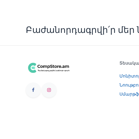
Բաժանորդագրվի՛ր մեր ն
Տեսակ
Մոնիտո
Նոութբո
Սմարթֆ