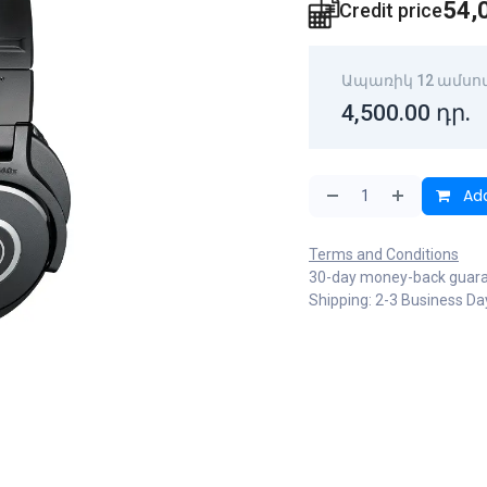
54,
Credit price
Ապառիկ 12 ամսո
4,500.00
դր.
Add
Terms and Conditions
30-day money-back guar
Shipping: 2-3 Business Da