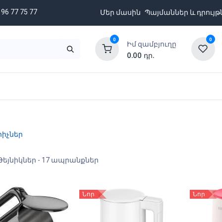
 96 77 75 77
Մեր մասին
Պայմաններ և դրույթ
0
0
Իմ զամբյուղը
0.00
դր.
նքացանկ
Բրենդներ
Ապառիկի պայմաններ
իչներ
Թեյնիկներ
- 17 ապրանքներ
Նոր
Նոր