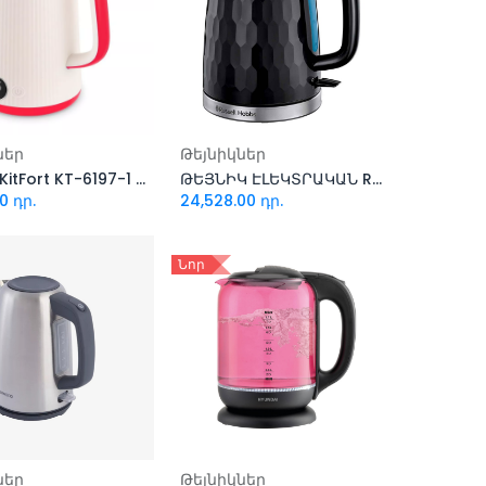
ացնել զամբյուղ
Ավելացնել զամբյուղ
ներ
Թեյնիկներ
Թեյնիկ KitFort KT-6197-1 (սպիտակ-ազնվամորու)
ԹԵՅՆԻԿ ԷԼԵԿՏՐԱԿԱՆ RUSSELL HOBBS HONEYCOMB BK (26051-70/RH)
00
դր.
24,528.00
դր.
Նոր
ացնել զամբյուղ
Ավելացնել զամբյուղ
ներ
Թեյնիկներ