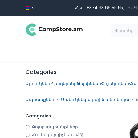
Skip to Content
Հեռ․ +374 33 66 55 ​​55,
+374
Տեսականի
Գլխավոր
Ապրա
Categories
Արդուկներ
Բլենդերներ
Թեյնիկներ
Փոշեկուլներ
Հար
Ապրանքներ
Մանր կենցաղային տեխնիկա
Categories
Բոլոր ապրանքները
Համակարգիչներ
(413)