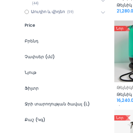
(44)
Թեյնիկ
21,280.
Աուդիո և վիդեո
(59)
Price
Նոր
Բրենդ
-
HP
Չափսեր (մմ)
Samsung
Ֆիլտրել
MSI
3.27x0.47x4.09
Նյութ
Apple
285x450x446
Dell
160x150x86
Պլաստիկ
Ավել
Ֆիլտր
Թեյնիկ
Acer
88x 52.5x24
Ցինկի համաձուլվածք
Asus
127x123x155
Ցինկի համաձուլվածք + UDP
Այո
16,240.
Ջրի տարողության ծավալ (Լ)
Dahua
91x79x41
Մետաղ
Միկրոֆիլտր
Lenovo
120x120x25
ABS
Ոչ
1.7
Նոր
Sony
Քաշ (Կգ)
80x80x25
Արհեստական ​​կաշի
2
AeroCool
75х90х75
Ակուստիկ փրփուր
0.125
1.3