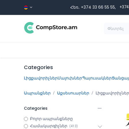
Skip to Content
Հեռ․ +374 33 66 55 ​​55,
+374
Տեսականի
Գլխավոր
Ապրա
Categories
Լիցքավորիչներ
Մալուխներ
Պայուսակներ
Ցանցայ
Ապրանքներ
Աքսեսուարներ
Լիցքավորիչնե
Categories
Բոլոր ապրանքները
Համակարգիչներ
(413)