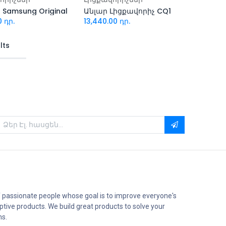
 Samsung Original
Անլար Լիցքավորիչ CQ1
0
դր.
13,440.00
դր.
lts
 passionate people whose goal is to improve everyone's
uptive products. We build great products to solve your
ms.