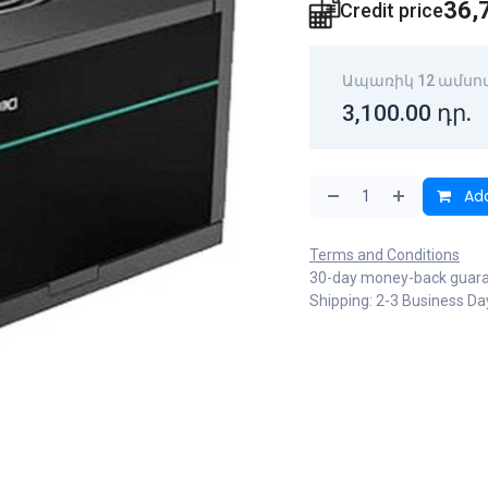
36,
Credit price
Ապառիկ 12 ամսո
3,100.00
դր.
Add
Terms and Conditions
30-day money-back guar
Shipping: 2-3 Business Da