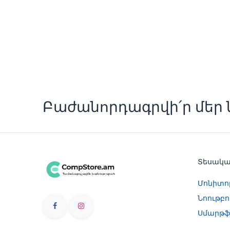
Բաժանորդագրվի՛ր մեր ն
Տեսակ
Մոնիտո
Նոութբո
Սմարթֆ