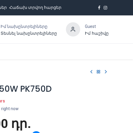
ներ
Հաճախ տրվող հարցեր
Իմ նախընտրելիները
Guest
Տեսնել նախընտրելիները
Իմ հաշիվը
Հետադարձ կապ
750W PK750D
urs
s right now
00
դր.