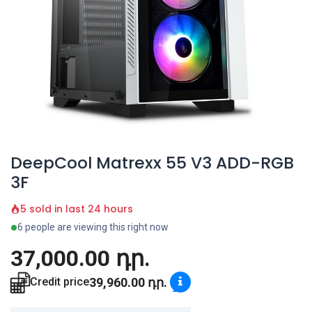
DeepCool Matrexx 55 V3 ADD-RGB
3F
5 sold in last 24 hours
6 people are viewing this right now
37,000.00
դր.
39,960.00
դր.
Credit price