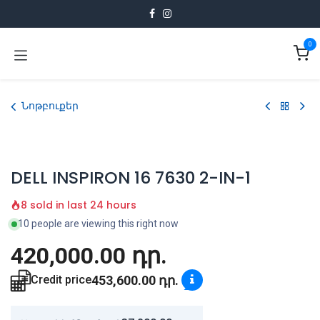
Skip to Content
0
Նոթբուքեր
DELL INSPIRON 16 7630 2-IN-1
8 sold in last 24 hours
10 people are viewing this right now
420,000.00
դր.
453,600.00
դր.
Credit price