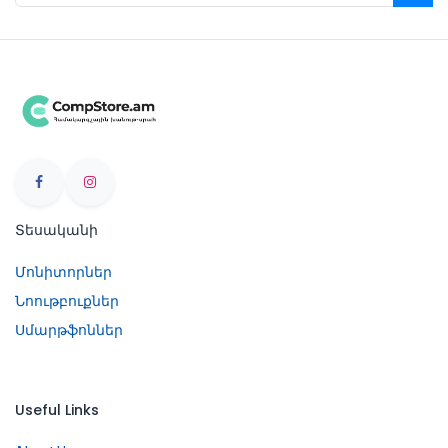
Տեսականի
Մոնիտորներ
Նոութբուքներ
Սմարթֆոններ
Useful Links