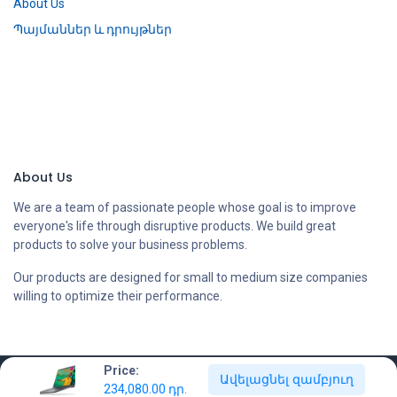
About Us
Պայմաններ և դրույթներ
About Us
We are a team of passionate people whose goal is to improve
everyone's life through disruptive products. We build great
products to solve your business problems.
Our products are designed for small to medium size companies
willing to optimize their performance.
Price:
Ավելացնել զամբյուղ
Copyright © Compstore LLC
234,080.00
դր.