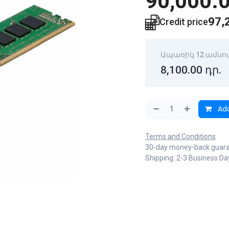
90,000.
97,
Credit price
Ապառիկ 12 ամսո
8,100.00
դր.
Add
Terms and Conditions
30-day money-back guar
Shipping: 2-3 Business Da