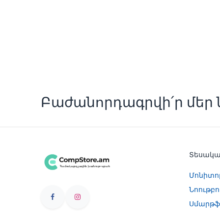
Բաժանորդագրվի՛ր մեր ն
Տեսակ
Մոնիտո
Նոութբո
Սմարթֆ