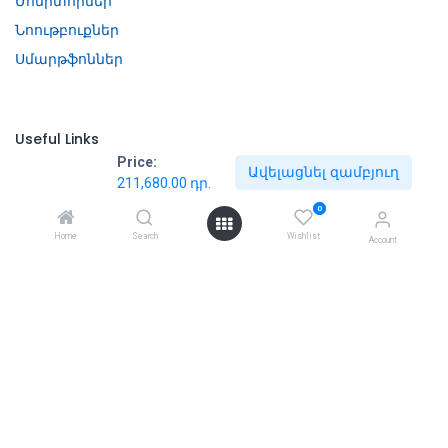
Մոնիտորներ
Նոութբուքներ
Սմարթֆոններ
Useful Links
Price:
Ավելացնել զամբյուղ
About Us
211,680.00
դր.
Պայմաններ և դրույթներ
0
Home
Search
Wishlist
Account
About Us
We are a team of passionate people whose goal is to improve
everyone's life through disruptive products. We build great