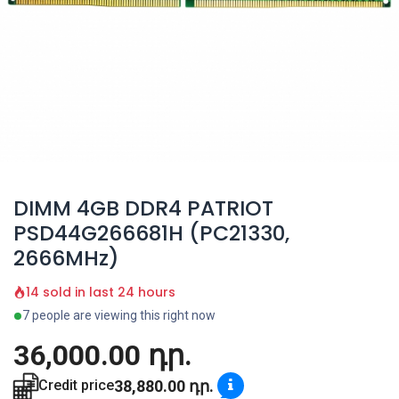
DIMM 4GB DDR4 PATRIOT
PSD44G266681H (PC21330,
2666MHz)
14 sold in last 24 hours
7 people are viewing this right now
36,000.00
դր.
38,880.00
դր.
Credit price