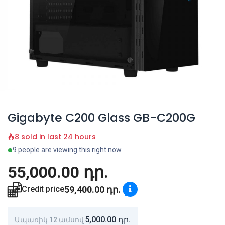
Gigabyte C200 Glass GB-C200G
8 sold in last 24 hours
9 people are viewing this right now
55,000.00
դր.
59,400.00
դր.
Credit price
5,000.00
դր.
Ապառիկ 12 ամսով