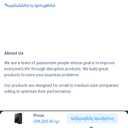
Պայմաններ և դրույթներ
About Us
We are a team of passionate people whose goal is to improve
everyone's life through disruptive products. We build great
products to solve your business problems.
Our products are designed for small to medium size companies
willing to optimize their performance.
Price:
Ավելացնել զամբյուղ
Copyright © Compstore LLC
599,200.00
դր.