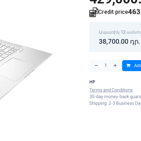
463
Credit price
Ապառիկ 12 ամսո
38,700.00
դր.
Add
HP
Terms and Conditions
30-day money-back guar
Shipping: 2-3 Business Da