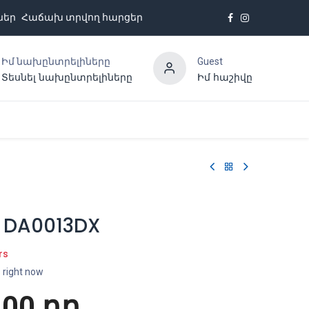
ներ
Հաճախ տրվող հարցեր
Իմ նախընտրելիները
Guest
Տեսնել նախընտրելիները
Իմ հաշիվը
Հետադարձ կապ
- DA0013DX
rs
s right now
.00
դր.