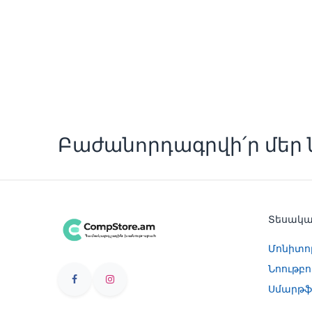
Բաժանորդագրվի՛ր մեր ն
Տեսակ
Մոնիտո
Նոութբո
Սմարթֆ