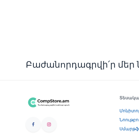
Բաժանորդագրվի՛ր մեր ն
Տեսակ
Մոնիտո
Նոութբո
Սմարթֆ