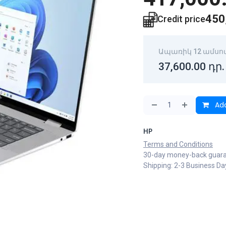
450
Credit price
Ապառիկ 12 ամսո
37,600.00
դր.
Add
HP
Terms and Conditions
30-day money-back guar
Shipping: 2-3 Business Da