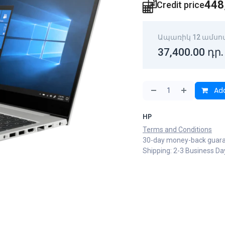
448
Credit price
Ապառիկ 12 ամսո
37,400.00
դր.
Add
HP
Terms and Conditions
30-day money-back guar
Shipping: 2-3 Business Da