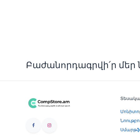
Բաժանորդագրվի՛ր մեր ն
Տեսակ
Մոնիտո
Նոութբո
Սմարթֆ