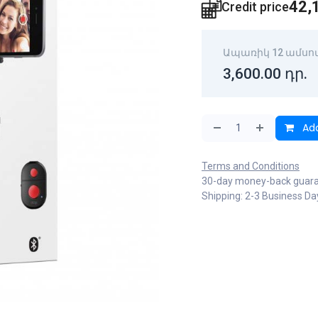
42,
Credit price
Ապառիկ 12 ամսո
3,600.00
դր.
Add
Terms and Conditions
30-day money-back guar
Shipping: 2-3 Business Da