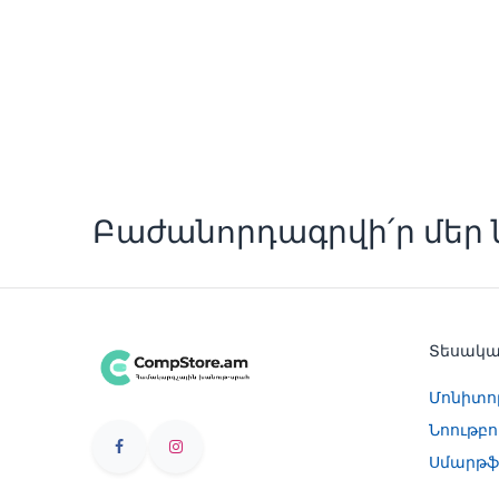
Բաժանորդագրվի՛ր մեր ն
Տեսակ
Մոնիտո
Նոութբո
Սմարթֆ