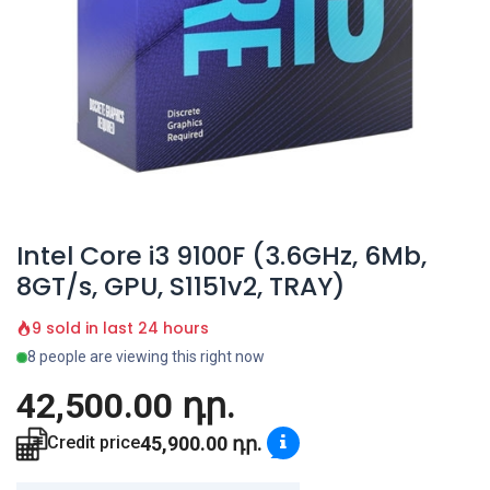
Intel Core i3 9100F (3.6GHz, 6Mb,
8GT/s, GPU, S1151v2, TRAY)
9 sold in last 24 hours
8 people are viewing this right now
42,500.00
դր.
45,900.00
դր.
Credit price