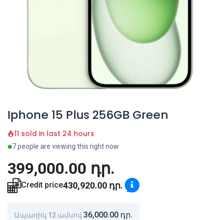
Iphone 15 Plus 256GB Green
11 sold in last 24 hours
7 people are viewing this right now
399,000.00
դր.
430,920.00
դր.
Credit price
36,000.00
դր.
Ապառիկ 12 ամսով