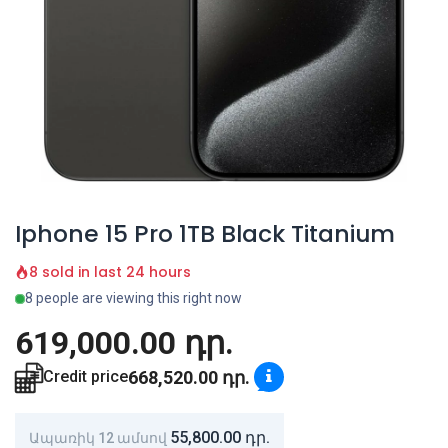
Iphone 15 Pro 1TB Black Titanium
8 sold in last 24 hours
8 people are viewing this right now
619,000.00
դր.
668,520.00
դր.
Credit price
55,800.00
դր.
Ապառիկ 12 ամսով