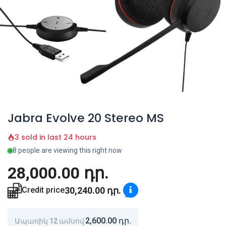
Jabra Evolve 20 Stereo MS
3 sold in last 24 hours
8 people are viewing this right now
28,000.00
դր.
30,240.00
դր.
Credit price
2,600.00
դր.
Ապառիկ 12 ամսով