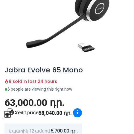
Jabra Evolve 65 Mono
8 sold in last 24 hours
6 people are viewing this right now
63,000.00
դր.
68,040.00
դր.
Credit price
5,700.00
դր.
Ապառիկ 12 ամսով