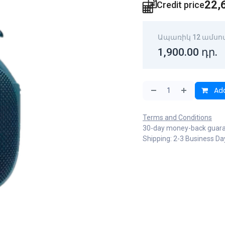
22,
Credit price
Ապառիկ 12 ամսո
1,900.00
դր.
Add
Terms and Conditions
30-day money-back guar
Shipping: 2-3 Business Da