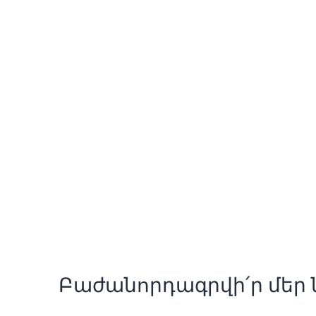
Բաժանորդագրվի՛ր մեր ն