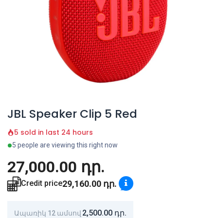
JBL Speaker Clip 5 Red
5 sold in last 24 hours
5 people are viewing this right now
27,000.00
դր.
29,160.00
դր.
Credit price
2,500.00
դր.
Ապառիկ 12 ամսով