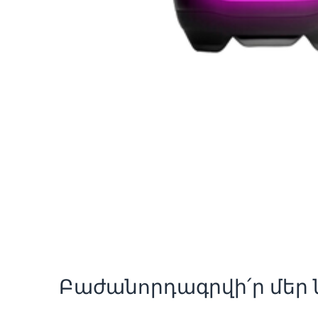
Բաժանորդագրվի՛ր մեր ն