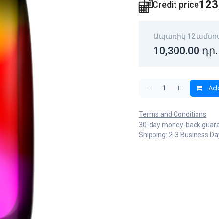
123
Credit price
Ապառիկ 12 ամսո
10,300.00
դր.
Add
Terms and Conditions
30-day money-back guar
Shipping: 2-3 Business Da