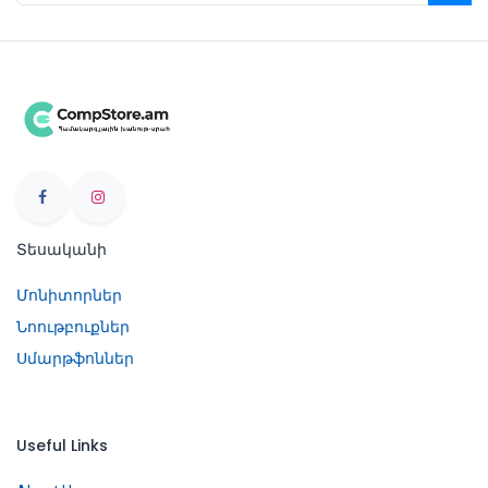
Տեսականի
Մոնիտորներ
Նոութբուքներ
Սմարթֆոններ
Useful Links