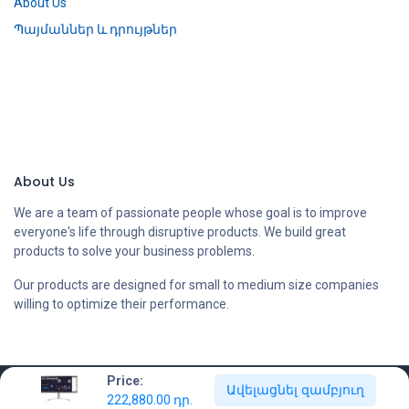
About Us
Պայմաններ և դրույթներ
About Us
We are a team of passionate people whose goal is to improve
everyone's life through disruptive products. We build great
products to solve your business problems.
Our products are designed for small to medium size companies
willing to optimize their performance.
Price:
Ավելացնել զամբյուղ
Copyright © Compstore LLC
222,880.00
դր.