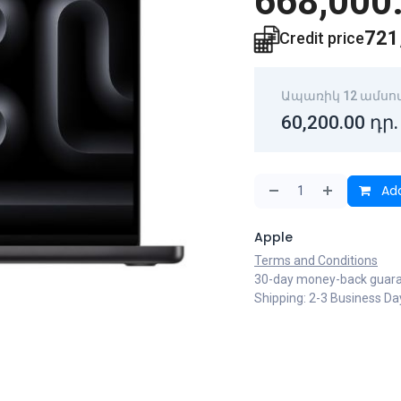
668,000
721
Credit price
Ապառիկ 12 ամսո
60,200.00
դր.
Add
Apple
Terms and Conditions
30-day money-back guar
Shipping: 2-3 Business Da