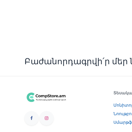
Բաժանորդագրվի՛ր մեր ն
Տեսակ
Մոնիտո
Նոութբո
Սմարթֆ