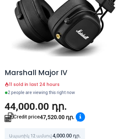
Marshall Major IV
11 sold in last 24 hours
2 people are viewing this right now
44,000.00
դր.
47,520.00
դր.
Credit price
4,000.00
դր.
Ապառիկ 12 ամսով