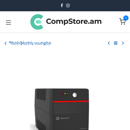
Skip to Content
0
Պերիֆերիկ սարքեր