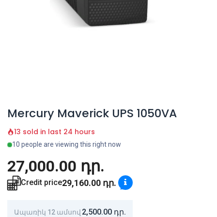
Mercury Maverick UPS 1050VA
13 sold in last 24 hours
10 people are viewing this right now
27,000.00
դր.
29,160.00
դր.
Credit price
2,500.00
դր.
Ապառիկ 12 ամսով