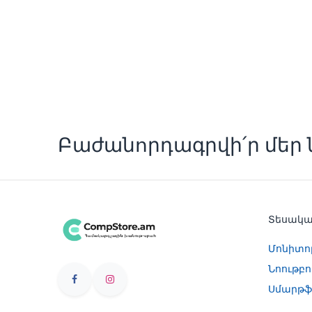
Բաժանորդագրվի՛ր մեր ն
Տեսակ
Մոնիտո
Նոութբո
Սմարթֆ