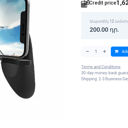
1,6
Credit price
Ապառիկ 12 ամսո
200.00
դր.
Add
Terms and Conditions
30-day money-back guar
Shipping: 2-3 Business Da