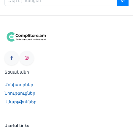
Տեսականի
Մոնիտորներ
Նոութբուքներ
Սմարթֆոններ
Useful Links