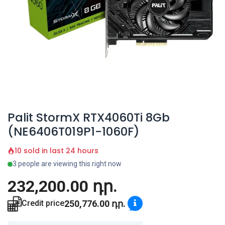
Palit StormX RTX4060Ti 8Gb
(NE6406T019P1-1060F)
10 sold in last 24 hours
3 people are viewing this right now
232,200.00
դր.
250,776.00
դր.
Credit price