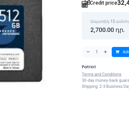
32,
Credit price
Ապառիկ 12 ամսո
2,700.00
դր.
Add
Patriot
Terms and Conditions
30-day money-back guar
Shipping: 2-3 Business Da