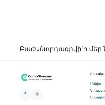
Բաժանորդագրվի՛ր մեր ն
Տեսակ
Մոնիտո
Նոութբո
Սմարթֆ