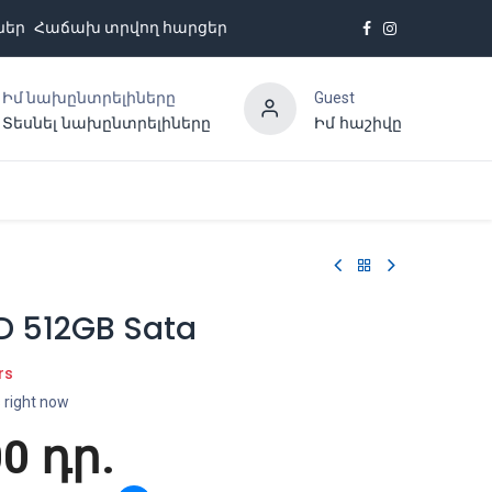
ներ
Հաճախ տրվող հարցեր
Իմ նախընտրելիները
Guest
Տեսնել նախընտրելիները
Իմ հաշիվը
Հետադարձ կապ
D 512GB Sata
rs
s right now
00
դր.