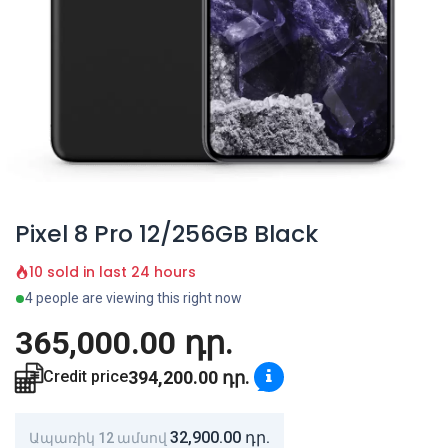
Pixel 8 Pro 12/256GB Black
10 sold in last 24 hours
4 people are viewing this right now
365,000.00
դր.
394,200.00
դր.
Credit price
32,900.00
դր.
Ապառիկ 12 ամսով