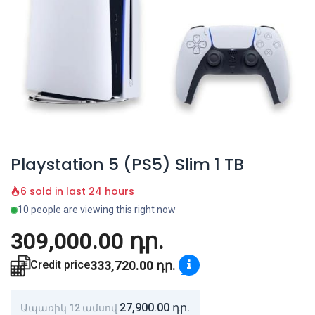
Playstation 5 (PS5) Slim 1 TB
6 sold in last 24 hours
10 people are viewing this right now
309,000.00
դր.
333,720.00
դր.
Credit price
27,900.00
դր.
Ապառիկ 12 ամսով