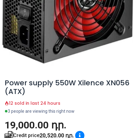
Power supply 550W Xilence XN056
(ATX)
12 sold in last 24 hours
3 people are viewing this right now
19,000.00
դր.
20,520.00
դր.
Credit price