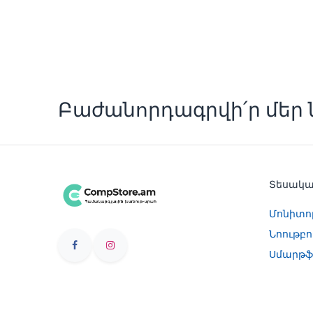
Բաժանորդագրվի՛ր մեր ն
Տեսակ
Մոնիտո
Նոութբո
Սմարթֆ