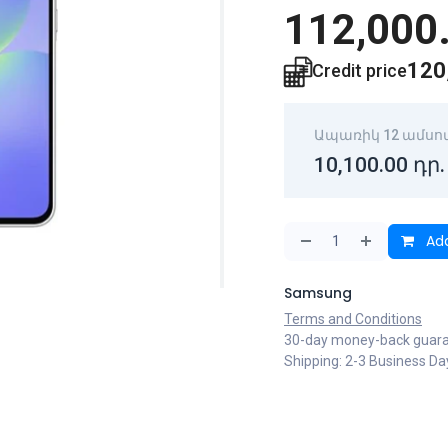
112,000
120
Credit price
Ապառիկ 12 ամսո
10,100.00
դր.
Add
Samsung
Terms and Conditions
30-day money-back guar
Shipping: 2-3 Business Da