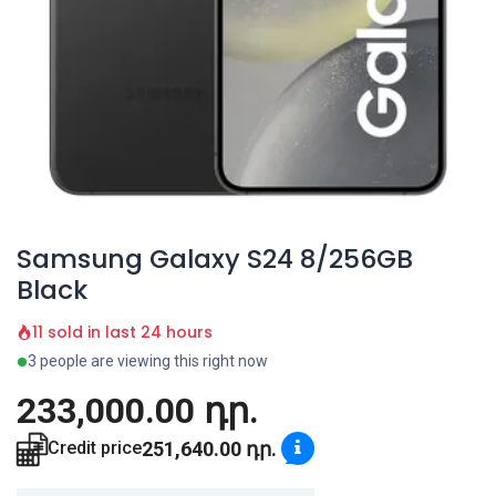
Samsung Galaxy S24 8/256GB
Black
11 sold in last 24 hours
3 people are viewing this right now
233,000.00
դր.
251,640.00
դր.
Credit price