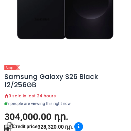
Նոր
Samsung Galaxy S26 Black
12/256GB
9 sold in last 24 hours
9 people are viewing this right now
304,000.00
դր.
328,320.00
դր.
Credit price